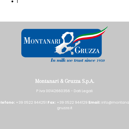
1
Montanari & Gruzza S.p.A.
P.Iva 00142660356 -
Dati Legali
lefono:
+39 0522 944251
Fax:
+39 0522 944129
Email:
info@montana
gruzza.it